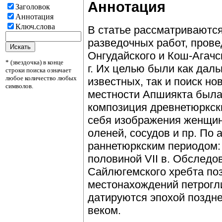
Аннотация
Заголовок
Аннотация
Ключ.слова
В статье рассматриваются
разведочных работ, прове
Онгудайского и Кош-Агачс
* (звездочка) в конце
г. Их целью были как дал
строки поиска означает
любое количество любых
известных, так и поиск н
символов.
местности Апшиякта была
композиция древнетюркск
себя изображения женщин
оленей, сосудов и пр. По 
раннетюркским периодом: 
половиной VII в. Обследо
Сайлюгемского хребта по
местонахождений петрогл
датируются эпохой поздн
веком.