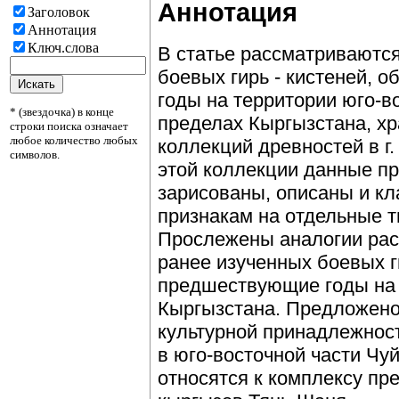
Аннотация
Заголовок
Аннотация
Ключ.слова
В статье рассматриваютс
боевых гирь - кистеней,
годы на территории юго-в
* (звездочка) в конце
пределах Кыргызстана, хр
строки поиска означает
любое количество любых
коллекций древностей в г
символов.
этой коллекции данные п
зарисованы, описаны и 
признакам на отдельные т
Прослежены аналогии ра
ранее изученных боевых 
предшествующие годы на 
Кыргызстана. Предложено
культурной принадлежнос
в юго-восточной части Чу
относятся к комплексу пр