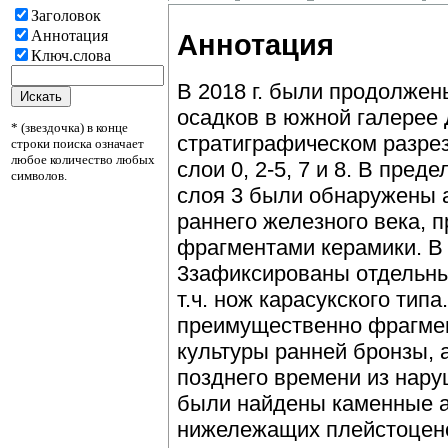
Заголовок
Аннотация
Аннотация
Ключ.слова
В 2018 г. были продолже
осадков в южной галерее
* (звездочка) в конце
стратиграфическом разре
строки поиска означает
любое количество любых
слои 0, 2-5, 7 и 8. В пред
символов.
слоя 3 были обнаружены 
раннего железного века, 
фрагментами керамики. В
3зафиксированы отдельны
т.ч. нож карасукского тип
преимущественно фрагме
культуры ранней бронзы, 
позднего времени из нару
были найдены каменные а
нижележащих плейстоцено