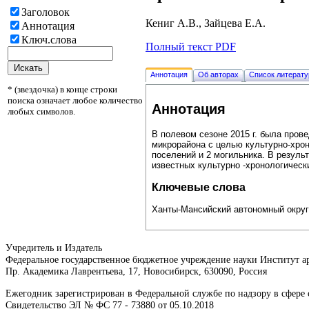
Заголовок
Кениг А.В., Зайцева Е.А.
Аннотация
Ключ.слова
Полный текст PDF
Аннотация
Об авторах
Список литерат
* (звездочка) в конце строки
поиска означает любое количество
Аннотация
любых символов.
В полевом сезоне 2015 г. была пров
микрорайона с целью культурно-хрон
поселений и 2 могильника. В резуль
известных культурно -хронологическ
Ключевые слова
Ханты-Мансийский автономный округ 
Учредитель и Издатель
Федеральное государственное бюджетное учреждение науки Институт 
Пр. Академика Лаврентьева, 17, Новосибирск, 630090, Россия
Ежегодник зарегистрирован в Федеральной службе по надзору в сфер
Свидетельство ЭЛ № ФС 77 - 73880 от 05.10.2018