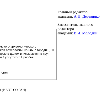
Главный редактор
академик
А.П. Деревянко
Заместитель главного
редактора
академик
В.И. Молодин
омского археологического
ов археологии, из них 7 городищ, 11
орые в целом вписываются в круг
и Сургутского Приобья.
логия
аук (ИАЭТ СО РАН)