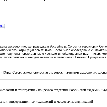
уры
едена археологическая разведка в бассейне р. Согом на территории Со-г
ологической атрибуции памятников. Всего было обследовано 20 памятник
тате получены новые данные о хронологии обследуемых памятников, кот
их типов региона и находят аналогии в материалах Нижнего Прииртышья 
- Югра, Согом, археологическая разведка, памятники археологии, хроно
археологии и этнографии Сибирского отделения Российской академии н
е связи, информационных технологий и массовых коммуникаций