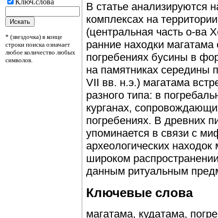
Ключ.слова
В статье анализируются н
комплексах на территори
(центральная часть о-ва 
* (звездочка) в конце
ранние находки магатама 
строки поиска означает
любое количество любых
погребениях бусины в фо
символов.
на памятниках середины п
VII вв. н.э.) магатама вс
разного типа: в погребал
курганах, сопровождающи
погребениях. В древних п
упоминается в связи с ми
археологических находок 
широком распространении
данным ритуальным предме
Ключевые слова
магатама, кудатама, погр