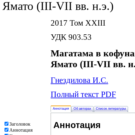
Ямато (III-VII вв. н.э.)
2017 Том XXIII
УДК 903.53
Магатама в кофуна
Ямато (III-VII вв. н.
Гнездилова И.С.
Полный текст PDF
Аннотация
Об авторах
Список литературы
Аннотация
Заголовок
Аннотация