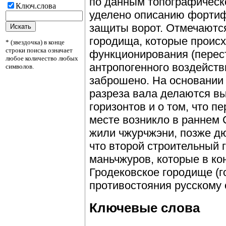
по данным топографическ
Ключ.слова
уделено описанию фортиф
защиты ворот. Отмечаются
городища, которые происх
* (звездочка) в конце
строки поиска означает
функционирования (перестр
любое количество любых
антропогенного воздействи
символов.
заброшено. На основании
разреза вала делаются в
горизонтов и о том, что 
месте возникло в раннем 
жили чжурчжэни, позже д
что второй строительный 
маньчжуров, которые в ко
Гродековское городище (г
противостояния русскому
Ключевые слова