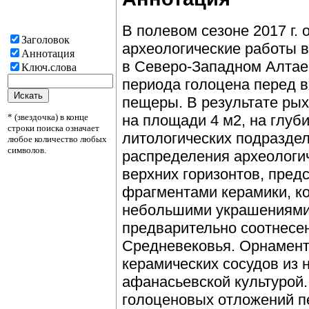
В полевом сезоне 2017 г
Заголовок
археологические работы 
Аннотация
в Северо-Западном Алтае
Ключ.слова
периода голоцена перед в
пещеры. В результате ры
* (звездочка) в конце
на площади 4 м2, на глуби
строки поиска означает
литологических подраздел
любое количество любых
символов.
распределения археологич
верхних горизонтов, пре
фрагментами керамики, к
небольшими украшениями 
предварительно соотнесе
Средневековья. Орнамен
керамических сосудов из 
афанасьевской культурой.
голоценовых отложений 