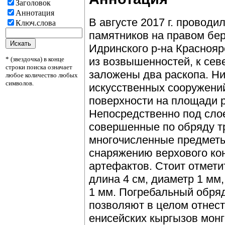
Заголовок
Аннотация
В августе 2017 г. проводи
Ключ.слова
памятников на правом бер
Идринского р-на Красноярс
* (звездочка) в конце
из возвышенностей, к сев
строки поиска означает
заложены два раскопа. Н
любое количество любых
символов.
искусственных сооружени
поверхности на площади р
Непосредственно под сло
совершенные по обряду т
многочисленные предметы
снаряжению верхового ко
артефактов. Стоит отмети
длина 4 см, диаметр 1 мм
1 мм. Погребальный обря
позволяют в целом отнест
енисейских кыргызов монг