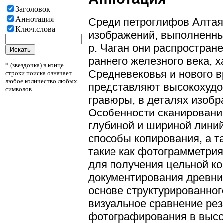
Заголовок
Аннотация
Среди петроглифов Алтая
Ключ.слова
изображений, выполненных
р. Чаган они распростран
раннего железного века, 
* (звездочка) в конце
Средневековья и нового 
строки поиска означает
любое количество любых
представляют высокохуд
символов.
гравюры, в деталях изоб
Особенности сканировани
глубиной и шириной линий
способы копирования, а 
такие как фотограмметри
для получения цельной ком
документирования древни
основе структурированног
визуальное сравнение рез
фотографирования в высо