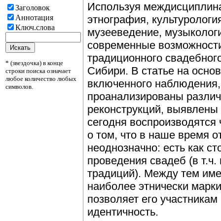
Используя междисциплина
Заголовок
Аннотация
этнография, культурологи
Ключ.слова
музееведение, музыколог
современные возможности
традиционного свадебног
* (звездочка) в конце
Сибири. В статье на осно
строки поиска означает
любое количество любых
включенного наблюдения,
символов.
проанализированы разли
реконструкций, выявлены
сегодня воспроизводятся
о том, что в наше время 
неоднозначно: есть как ст
проведения свадеб (в т.ч.
традиций). Между тем им
наиболее этнически марк
позволяет его участникам
идентичность.