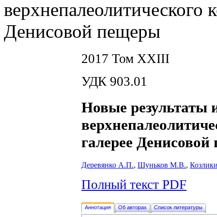
верхнепалеолитического к
Денисовой пещеры
2017 Том XXIII
УДК 903.01
Новые результаты 
верхнепалеолитиче
галерее Денисовой
Деревянко А.П.
,
Шуньков М.В.
,
Козлики
Полный текст PDF
Аннотация
Об авторах
Список литературы