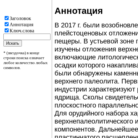
Аннотация
Заголовок
В 2017 г. были возобновл
Аннотация
Ключ.слова
плейстоценовых отложени
пещеры. В устьевой зоне 
изучены отложения верхн
* (звездочка) в конце
включающие литологически
строки поиска означает
любое количество любых
осадки которого накаплив
символов.
были обнаружены каменны
верхнего палеолита. Перв
индустрии характеризуют
ядрища. Сколы свидетель
плоскостного параллельно
Для орудийного набора ха
верхнепалеолитического 
компонентов. Дальнейшее
пластинчатого расщеплен