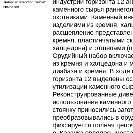
индустрии горизонта 12 а
любое количество любых
символов.
каменного сырья раннего
охотниками. Каменный ин
изделиями из кремня, хал
расщепление представлен
кремня, пластинчатыми ск
халцедона) и отщепами (п
Орудийный набор включае
из кремня и халцедона и 
диабаза и кремня. В ходе
горизонта 12 выделены о
утилизации каменного сыр
Реконструированные див
использования каменного 
стоянку приносились загот
преобразовывались в ору
фиксируется полная цепоч
р. Казачка являлось мест