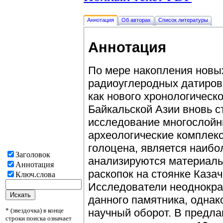
Аннотация
Об авторах
Список литературы
Аннотация
По мере накопления новы
радиоуглеродных датиров
как нового хронологическо
Байкальской Азии вновь с
исследование многослойн
археологические комплекс
голоцена, является наибо
Заголовок
анализируются материалы
Аннотация
раскопок на стоянке Казачк
Ключ.слова
Исследователи неоднокра
данного памятника, однак
* (звездочка) в конце
научный оборот. В предла
строки поиска означает