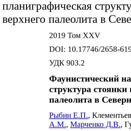
планиграфическая структу
верхнего палеолита в Сев
2019 Том XXV
DOI: 10.17746/2658-619
УДК 903.2
Фаунистический на
структура стоянки 
палеолита в Север
Рыбин Е.П.
, Клементье
А.М.
,
Марченко Д.В.
, 