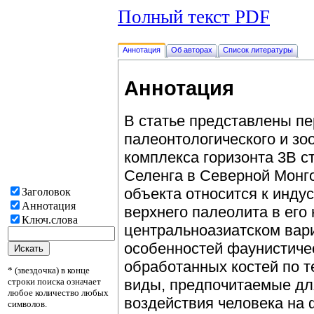
Полный текст PDF
Аннотация
Об авторах
Список литературы
Аннотация
В статье представлены п
палеонтологического и зо
комплекса горизонта 3В ст
Селенга в Северной Монго
объекта относится к инду
Заголовок
Аннотация
верхнего палеолита в его
Ключ.слова
центральноазиатском вар
особенностей фаунистичес
обработанных костей по 
* (звездочка) в конце
строки поиска означает
виды, предпочитаемые для
любое количество любых
воздействия человека на 
символов.