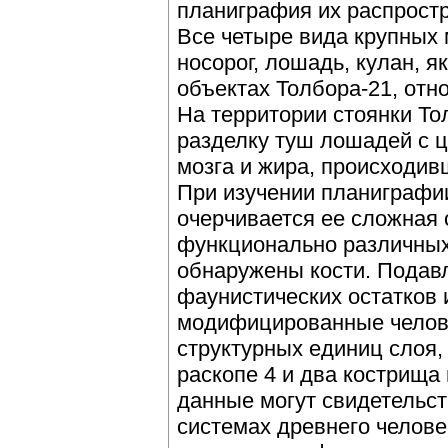
планиграфия их распростр
Все четыре вида крупных
носорог, лошадь, кулан, я
объектах Толбора-21, отно
На территории стоянки Т
разделку туш лошадей с ц
мозга и жира, происходив
При изучении планиграфии
очерчивается ее сложная 
функционально различных 
обнаружены кости. Пода
фаунистических остатков и
модифицированные челов
структурных единиц слоя, 
раскопе 4 и два кострища
данные могут свидетельст
системах древнего челове