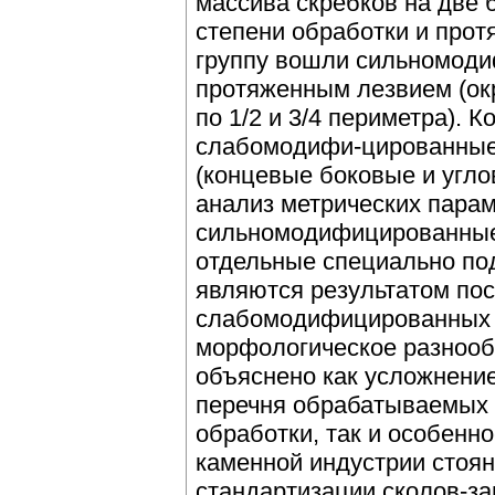
массива скребков на две 
степени обработки и прот
группу вошли сильномоди
протяженным лезвием (окр
по 1/2 и 3/4 периметра). 
слабомодифи-цированные 
(концевые боковые и угло
анализ метрических парам
сильномодифицированные
отдельные специально под
являются результатом по
слабомодифицированных о
морфологическое разнооб
объяснено как усложнени
перечня обрабатываемых 
обработки, так и особенн
каменной индустрии стоян
стандартизации сколов-за