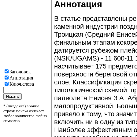
Аннотация
В статье представлены ре
каменной индустрии позд
Троицкая (Средний Енисей
финальным этапам кокоре
датируется рубежом плейст
(NSK/UGAMS) - 11 600-11 1
насчитывает 175 предмето
Заголовок
поверхности береговой от
Аннотация
слое. Классификация скре
Ключ.слова
типологической схемой, п
палеолита Енисея З.А. Аб
малопродуктивной. Больш
* (звездочка) в конце
строки поиска означает
привело к тому, что значи
любое количество любых
включить ни в одну из ти
символов.
Наиболее эффективным ок