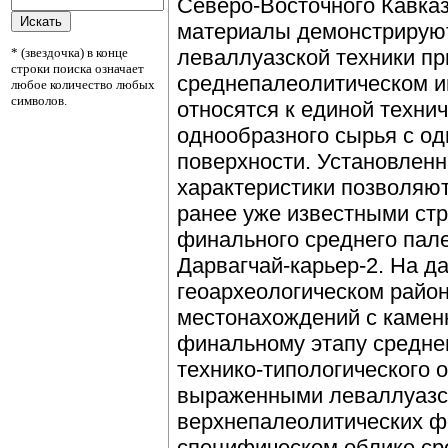
Северо-Восточного Кавка
материалы демонстрирую
* (звездочка) в конце
леваллуазской техники п
строки поиска означает
среднепалеолитическом и
любое количество любых
символов.
относятся к единой техни
однообразного сырья с о
поверхности. Установленн
характеристики позволяют
ранее уже известными с
финального среднего пале
Дарвагчай-карьер-2. На д
геоархеологическом райо
местонахождений с камен
финальному этапу средне
технико-типологического 
выраженными леваллуазск
верхнепалеолитических ф
специфическом облике ср