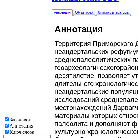
Аннотация
Об авторах
Список литературы
Аннотация
Территория Приморского Д
неандертальских рефугиу
среднепалеолитических п
геоархеологическогорайо
десятилетие, позволяет у
длительного хронологичес
неандертальские популяц
исследований среднепале
местонахождений Дарвагча
материалы которых относя
Заголовок
палеолита и дополняют ф
Аннотация
культурно-хронологическо
Ключ.слова