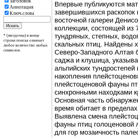
Заголовок
Впервые публикуются мат
Аннотация
завершившихся раскопок 
Ключ.слова
восточной галереи Денисо
коллекции, состоящей из 
тундряных, степных, вод
* (звездочка) в конце
строки поиска означает
скальных птиц. Найдены 
любое количество любых
символов.
Северо-Западного Алтая б
саджа и клушица, указыв
альпийских тундростепей 
накопления плейстоценов
плейстоценовой фауны пт
синхронными находками к
Основная часть обнаруже
время обитает в пределах
Выявлена смена плейстоц
фауны птиц голоценовой л
для гор мозаичность пал