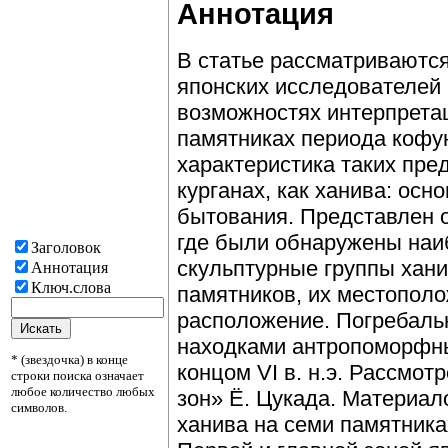
Аннотация
В статье рассматриваютс
японских исследователей Ё
возможностях интерпрета
памятниках периода кофу
характеристика таких пре
курганах, как ханива: осн
бытования. Представлен 
где были обнаружены наи
Заголовок
скульптурные группы хани
Аннотация
Ключ.слова
памятников, их местополо
расположение. Погребаль
находками антропоморфн
* (звездочка) в конце
концом VI в. н.э. Рассмо
строки поиска означает
любое количество любых
зон» Ё. Цукада. Материал
символов.
ханива на семи памятника