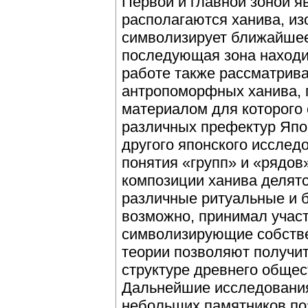
Первой и главной зоной яв
располагаются ханива, и
символизирует ближайшее
последующая зона находи
работе также рассматрива
антропоморфных ханива, 
материалом для которого 
различных префектур Япон
другого японского исслед
понятия «групп» и «рядов
композиции ханива делят
различные ритуальные и б
возможно, принимал участ
символизирующие собств
теории позволяют получи
структуре древнего общес
Дальнейшие исследования
небольших памятников по