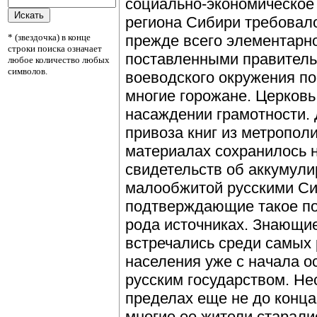
социально-экономическое
региона Сибири требовало
* (звездочка) в конце
прежде всего элементарно
строки поиска означает
поставленными правитель
любое количество любых
символов.
воеводского окружения п
многие горожане. Церковь
насаждении грамотности.
привоза книг из метропол
материалах сохранилось 
свидетельств об аккумули
малообжитой русскими Си
подтверждающие такое по
рода источниках. Знающи
встречались среди самых
населения уже с начала о
русским государством. Не
пределах еще не до конца
многие ее жители старали