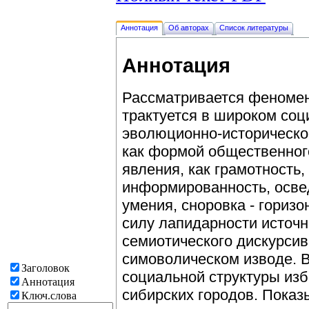
Аннотация
Об авторах
Список литературы
Аннотация
Рассматривается феномен 
трактуется в широком соц
эволюционно-историческо
как формой общественног
явления, как грамотность,
информированность, осве
умения, сноровка - гориз
силу лапидарности источн
семиотического дискурсив
симоволическом изводе. В
Заголовок
социальной структуры из
Аннотация
сибирских городов. Показ
Ключ.слова