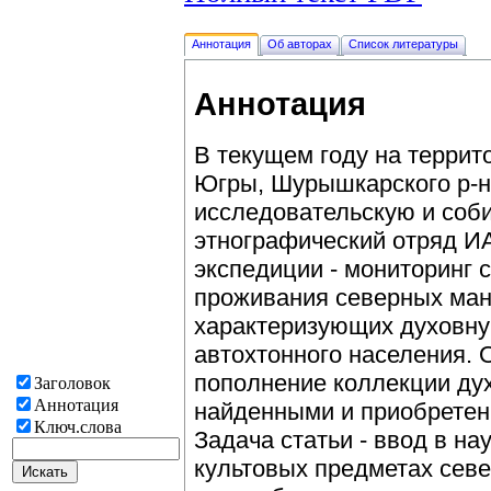
Аннотация
Об авторах
Список литературы
Аннотация
В текущем году на террит
Югры, Шурышкарского р-
исследовательскую и соб
этнографический отряд И
экспедиции - мониторинг 
проживания северных манс
характеризующих духовну
автохтонного населения. 
пополнение коллекции дух
Заголовок
Аннотация
найденными и приобретен
Ключ.слова
Задача статьи - ввод в н
культовых предметах севе