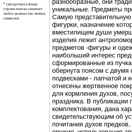
разнообразные, они трад
* (звездочка) в конце
уникальные. Предметы пр
строки поиска означает
любое количество любых
Самую представительную 
символов.
фигурки, назначение кото
вместилищем души умерше
изделия лежит антропомо
предметов -фигуры и одеж
наибольший интерес пред
сформированные из пучка
обернута поясом с двумя
подвесками - лапчатой и 
отнесены жертвенное пок
для кормления духов, пос
праздника. В публикации 
комплектования, дана хар
свидетельствующим об ус
почитания духов предков,
оружия, использования ар