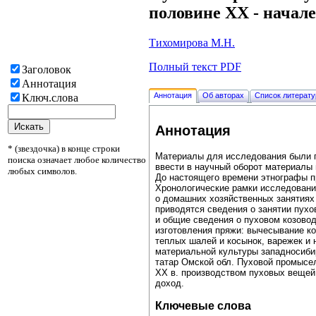
половине XX - начале
Тихомирова М.Н.
Полный текст PDF
Заголовок
Аннотация
Аннотация
Об авторах
Список литерат
Ключ.слова
Аннотация
* (звездочка) в конце строки
Материалы для исследования были по
поиска означает любое количество
ввести в научный оборот материалы 
любых символов.
До настоящего времени этнографы п
Хронологические рамки исследовани
о домашних хозяйственных занятиях 
приводятся сведения о занятии пухо
и общие сведения о пуховом козовод
изготовления пряжи: вычесывание коз
теплых шалей и косынок, варежек и 
материальной культуры западносибир
татар Омской обл. Пуховой промысе
XX в. производством пуховых вещей
доход.
Ключевые слова