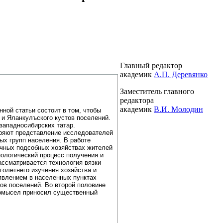
Главный редактор
академик
А.П. Деревянко
Заместитель главного
редактора
академик
В.И. Молодин
ной статьи состоит в том, чтобы
 и Яланкулъского кустов поселений.
западносибирских татар.
иряют представление исследователей
ых групп населения. В работе
ичных подсобных хозяйствах жителей
нологический процесс получения и
рассматривается технология вязки
голетнего изучения хозяйства и
явлением в населенных пунктах
ов поселений. Во второй половине
ромысел приносил существенный