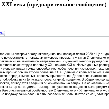
 XXI века (предварительное сообщение)
уры
лучены автором в ходе экспедиционной поездки летом 2020 г. Цель дан
по неизвестному этнографам пуховому промыслу у татар Уленкулъского
рактически не занимались направленным изучением женских рукоделий 
я охватывают вторую половину XX - начало XXI в. Новые данные расш
и женских видах труда, способах жизнеобеспечения изучаемых локальн
вым промыслом во второй половине XX в., данные о количестве коз в л
стве: породы животных, способы приобретения. Далее описывается тех
, обработка пуха (очистка от сора, стирка), прядение. В общих чертах 
носков, приводятся сведения об орнаментах на вещах. На основании мно
ских татар автор делает вывод, что пуховое козоводство было редким 
л был отличительной особенностью Уленкулъского и Яланкулъского куст
 на продажу занималось в этих поселениях большинство семей, этот п