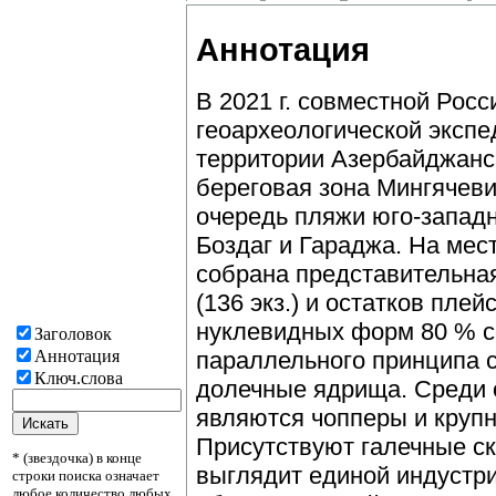
Аннотация
В 2021 г. совместной Рос
геоархеологической эксп
территории Азербайджанс
береговая зона Мингячев
очередь пляжи юго-западн
Боздаг и Гараджа. На ме
собрана представительна
(136 экз.) и остатков пле
нуклевидных форм 80 % с
Заголовок
Аннотация
параллельного принципа 
Ключ.слова
долечные ядрища. Среди 
являются чопперы и крупн
Присутствуют галечные с
* (звездочка) в конце
выглядит единой индустр
строки поиска означает
любое количество любых