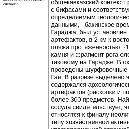
общекавказский контекст
символов.
с бифасами и соответств
определяемым геологичес
данными, - бакинское вр
Гараджа, был установлен 
артефактов, в 2 км к вост
пляжа протяженностью ~1
камня и фрагмент рога ол
таковому на Гарадже. В о
проведены шурфовочные 
Гая. В разрезе выделено ч
содержался археологичес
артефактов (раскопки и п
более 300 предметов. Най
сосуда свидетельствует, ч
относятся к финалу неоли
типу хозяйственной актив