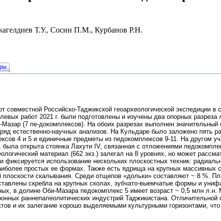
жагелдиев Т.У., Сосин П.М., Курбанов Р.Н.
уры
от совместной Российско-Таджикской геоархеологической экспедиции в 
олевых работ 2021 г. были подготовлены и изучены два опорных разреза
-Мазар (7 пе-докомплексов). На обоих разрезах выполнен значительный 
 ряд естественно-научных анализов. На Кульдаре было заложено пять р
ксов 4 и 5 и единичные предметы из педокомплексов 9-11. На другом у
, была открыта стоянка Лахути IV, связанная с отложениями педокомпле
еологический материал (662 экз.) залегал на 8 уровнях, но может рассм
и фиксируется использование нескольких плоскостных техник: радиаль
аиболее простых ее формах. Также есть ядрища на крупных массивных с
й плоскости скалывания. Среди отщепов «дольки» составляют ~ 8 %. Пл
ставлены скребла на крупных сколах, зубчато-выемчатые формы и уни
ых, в долине Оби-Мазара педокомплекс 5 имеет возраст ~ 0,5 млн л.н.
ронных раннепалеолитических индустрий Таджикистана. Отличительной 
ктов и их залегание хорошо выделяемыми культурными горизонтами, что