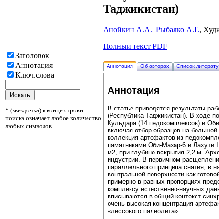
Таджикистан)
Анойкин А.А.
,
Рыбалко А.Г.
, Худ
Полный текст PDF
Заголовок
Аннотация
Аннотация
Об авторах
Список литерат
Ключ.слова
Аннотация
В статье приводятся результаты раб
* (звездочка) в конце строки
(Республика Таджикистан). В ходе п
поиска означает любое количество
Кульдара (14 педокомплексов) и Оби
любых символов.
включая отбор образцов на большой
коллекция артефактов из педокомпле
памятниками Оби-Мазар-6 и Лахути I
м2, при глубине вскрытия 2,2 м. Арх
индустрии. В первичном расщеплени
параллельного принципа снятия, в н
вентральной поверхности как готово
примерно в равных пропорциях пред
комплексу естественно-научных данн
вписываются в общий контекст синх
очень высокая концентрация артефа
«лессового палеолита».