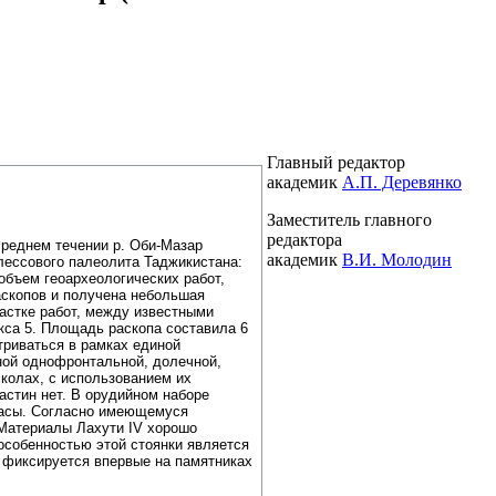
Главный редактор
академик
А.П. Деревянко
Заместитель главного
редактора
среднем течении р. Оби-Мазар
академик
В.И. Молодин
 лессового палеолита Таджикистана:
объем геоархеологических работ,
аскопов и получена небольшая
частке работ, между известными
кса 5. Площадь раскопа составила 6
атриваться в рамках единой
ной однофронтальной, долечной,
колах, с использованием их
астин нет. В орудийном наборе
фасы. Согласно имеющемуся
 Материалы Лахути IV хорошо
особенностью этой стоянки является
 фиксируется впервые на памятниках