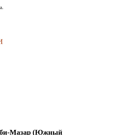
а.
и
и Оби-Мазар (Южный