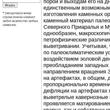
порой и выходам его на д
единственным возможным
* (звездочка) в конце
изготовления каменных ору
строки поиска означает
каменный материал палео
любое количество любых
символов.
Северного Приаралья и М
однообразен, макроскопич
петрофизические различи
выветривании. Учитывая, 
по палеоклиматическим у
воздействием эоловой де
преобладанием западных 
направлением вращения З
на артефактах, в общем,
пропорционально времени 
дефляции на артефактах 
выветрелые кавернозные п
проявляется матирование
кварца, так и собственны