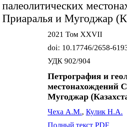
палеолитических местона
Приаралья и Мугоджар (К
2021 Том XXVII
doi: 10.17746/2658-619
УДК 902/904
Петрография и гео
местонахождений С
Мугоджар (Казахст
Чеха А.М.
,
Кулик Н.А.
Полный текст PDF