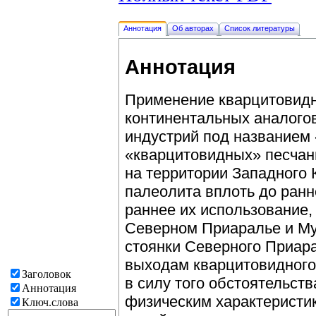
Аннотация
Об авторах
Список литературы
Аннотация
Применение кварцитовидн
континентальных аналогов
индустрий под названием
«кварцитовидных» песчани
на территории Западного 
палеолита вплоть до ранн
раннее их использование,
Северном Приаралье и Му
стоянки Северного Приар
выходам кварцитовидного
Заголовок
в силу того обстоятельств
Аннотация
физическим характеристик
Ключ.слова