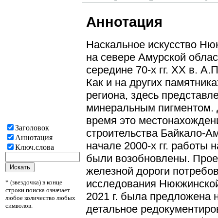
Аннотация
Наскальное искусство Ню
на севере Амурской област
середине 70-х гг. ХХ в. А
Как и на других памятника
региона, здесь представ
минеральным пигментом. 
время это местонахожден
Заголовок
строительства Байкало-Ам
Аннотация
начале 2000-х гг. работы
Ключ.слова
были возобновлены. Прое
железной дороги потребо
исследования Нюкжинской
* (звездочка) в конце
строки поиска означает
2021 г. была предложена 
любое количество любых
символов.
детальное редокументиро