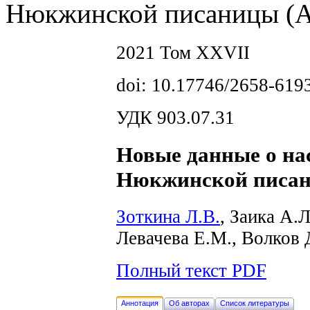
Нюкжинской писаницы (А
2021 Том XXVII
doi: 10.17746/2658-619
УДК 903.07.31
Новые данные о на
Нюкжинской писан
Зоткина Л.В.
, Заика А.Л
Левачева Е.М., Волков 
Полный текст PDF
Аннотация
Об авторах
Список литературы