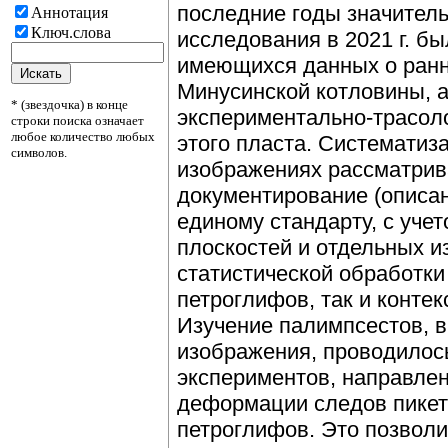
последние годы значител
Аннотация
Ключ.слова
исследования в 2021 г. б
имеющихся данных о ранн
Минусинской котловины, 
* (звездочка) в конце
экспериментально-трасол
строки поиска означает
любое количество любых
этого пласта. Систематиз
символов.
изображениях рассматрив
документирование (описа
единому стандарту, с уче
плоскостей и отдельных 
статистической обработки
петроглифов, так и контек
Изучение палимпсестов, в
изображения, проводилос
экспериментов, направле
деформации следов пикет
петроглифов. Это позволи