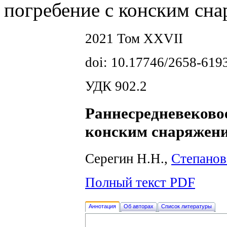
погребение с конским сна
2021 Том XXVII
doi: 10.17746/2658-619
УДК 902.2
Раннесредневековое
конским снаряжени
Серегин H.H.,
Степанов
Полный текст PDF
Аннотация
Об авторах
Список литературы