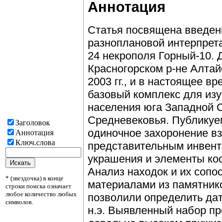
Аннотация
Статья посвящена введен
разноплановой интерпрет
24 некрополя Горный-10.
Красногорском р-не Алтай
2003 гг., и в настоящее в
базовый комплекс для изу
населения юга Западной 
Средневековья. Публикуе
Заголовок
одиночное захоронение в
Аннотация
Ключ.слова
представительным инвент
украшения и элементы ко
Анализ находок и их сопо
* (звездочка) в конце
материалами из памятник
строки поиска означает
любое количество любых
позволили определить дат
символов.
н.э. Выявленный набор пр