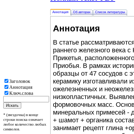
Аннотация
Об авторах
Список литературы
Аннотация
В статье рассматриваются
раннего железного века с 
Прикетья, расположенного
Приобья. В рамках истори
образцы от 47 сосудов с э
керамику изготавливали и
Заголовок
Аннотация
ожелезненных и неожелез
Ключ.слова
низкопластичных. Выявле
формовочных масс. Основ
минеральных примесей - д
* (звездочка) в конце
+ шамот + органика состав
строки поиска означает
любое количество любых
занимает рецепт глина +о
символов.