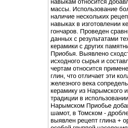
навыкам относится добав
массы. Использование бол
наличие нескольких рецеп
навыках в изготовлении к
гончаров. Проведен срав
данных с результатами те
керамики с других памятн
Приобья. Выявлено сходст
исходного сырья и соста
чертам относится примене
глин, что отличает эти ко
железного века сопредел
керамику из Нарымского и
традиции в использовани
Нарымском Приобье доба
шамот, в Томском - дробл
выявлен рецепт глина + о
особой группой населения