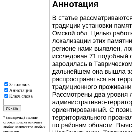
Аннотация
В статье рассматриваютс
традиции установки памят
Омской обл. Целью работ
локализации этих памятни
регионе нами выявлен, ло
исследован 71 подобный о
зародилась в Таврическом 
дальнейшем она вышла за
распространяться на терр
Заголовок
традиционного проживания
Аннотация
Рассмотрены два уровня 
Ключ.слова
административно-террито
ориентированный. С пози
территориального проана
* (звездочка) в конце
строки поиска означает
по районам области. Выяс
любое количество любых
символов.