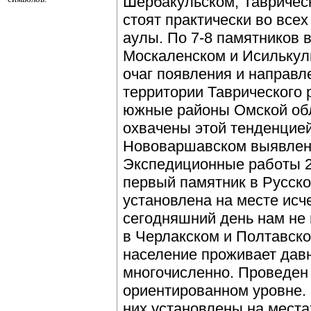
Шербакульском, Таврическ
стоят практически во всех
аулы. По 7-8 памятников 
Москаленском и Исилькул
очаг появления и направл
территории Таврического 
южные районы Омской обл
охвачены этой тенденцией
Нововаршавском выявлен
Экспедиционные работы 2
первый памятник в Русско
установлена на месте исч
сегодняшний день нам не 
в Черлакском и Полтавско
население проживает давн
многочисленно. Проведен 
ориентированном уровне. 
них установлены на места