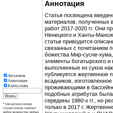
Аннотация
Статья посвящена введен
материалов, полученных 
работ 2017-2020 гг. Они 
Ненецкого и Ханты-Мансий
статье приводится описан
связанных с почитанием п
божества Мир-сусне-хума,
элементы богатырского и 
выполненные из сукна нак
публикуется жертвенное 
Заголовок
всадников, изготовленное 
Аннотация
Ключ.слова
проживающими в бассейне
подобных атрибутах была
середины 1980-х гг., но 
* (звездочка) в конце
только в 2017 г. Жертвенн
строки поиска означает
любое количество любых