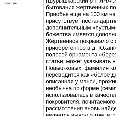
(Шурышкарский р-н ЯНАО)
символов.
бытования жертвенных по
Приобье еще на 100 км на
присутствует нестандартн
дополнительным «пустым»
божества имеется дополн
Жертвенное покрывало с 
приобретенное в д. Юхан
полосой орнамента «берез
статьи, может указывать 
Новью-ховых, фамилия ко
переводится как «белое д
описанная у манси, прожи
необычна по форме (семиу
использовалась в качеств
покровителя, почитаемого
рассмотрения вновь найд
является вывод о том, чт