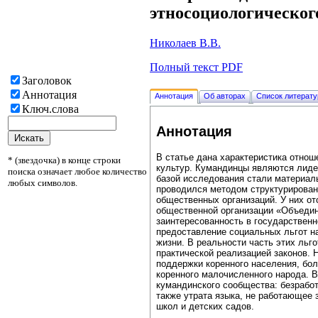
этносоциологическог
Николаев В.В.
Полный текст PDF
Заголовок
Аннотация
Аннотация
Об авторах
Список литерат
Ключ.слова
Аннотация
В статье дана характеристика отно
* (звездочка) в конце строки
культур. Кумандинцы являются лиде
поиска означает любое количество
базой исследования стали материалы 
любых символов.
проводился методом структурирован
общественных организаций. У них о
общественной организации «Объедин
заинтересованность в государственн
предоставление социальных льгот на
жизни. В реальности часть этих льг
практической реализацией законов. 
поддержки коренного населения, бо
коренного малочисленного народа. 
кумандинского сообщества: безработ
также утрата языка, не работающее 
школ и детских садов.