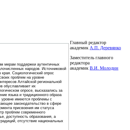
Главный редактор
академик
А.П. Деревянко
Заместитель главного
редактора
тым мерам поддержки аутентичных
академик
В.И. Молодин
алочисленных народов. Источниковой
о края. Социологический опрос
своих проблем на уровне
интересов Алтайской региональной
в обуславливает их
логическом опросе, высказались за
ение языка и традиционного образа
м уровне имеются проблемы с
отающее законодательство в сфере
омента присвоения им статуса
ктр проблем современного
ье, доступность образования, а
традиций, отсутствие национальных