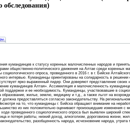
о обследования)
уры
шения кумандинцев к статусу коренных малочисленных народов и приня
рами общественно-политического движения на Алтае среди коренных м
социологического опроса, проведенного в 2016 г. в г. Бийске Алтайског
ного интервью. Кумандинцы ориентированы на солидарность в решении 
тсутствует ярко выраженный лидер. Они доверяют представление своих 
ение кумандинцев Алтая». Ассимиляция и малочисленность кумандинце
ой поддержке и ее необходимость. Кумандинцы, участвовавшие в социо
 образование, жилье, землю, медицину и т.д., а также льгот на возрожд
от должна предоставляться согласно законодательству. На регионально
Несмотря на то, что кумандинцы г. Бийска обращают внимание на нераб
льшинство из них положительно оценивают произошедшие изменения с м
В ходе проведенного социологического опроса был выявлен широкий спе
ица и потеря работы, низкий доход, алкоголизм, дороговизна жизни, жил
законодательство, разобщенность народа, исчезновение народа, утрата 