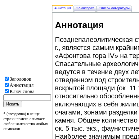
Аннотация
Об авторах
Список литературы
Аннотация
Позднепалеолитическая с
г., является самым край
«Афонтова гора IV» на тер
Спасательные археологич
ведутся в течение двух лет
отведенном под строительс
Заголовок
Аннотация
вскрытой площади (ок. 11 
Ключ.слова
относительно обособленн
включающих в себя жили
очагами, зонами разделки
* (звездочка) в конце
строки поиска означает
камня. Общее количество 
любое количество любых
ок. 5 тыс. экз., фаунистич
символов.
Наиболее значимым предст