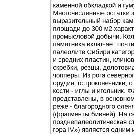
каменной обкладкой и гу
Многочисленные остатки з
выразительный набор кам
площади до 300 м2 характ
промысловой добычи. Кол
памятника включает почти
палеолите Сибири категор
и средних пластин, клино
скребки, резцы, долотови
чопперы. Из рога северно
орудия, остроконечники, о
кости - иглы и игольник. 
представлены, в основном
реже - благородного олен
(фрагменты бивней). На 
позднепалеолитическая с
гора IV») является одним