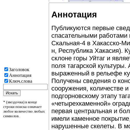
Аннотация
Публикуются первые свед
спасательными работами к
Скальная-4 в Хакасско-Ми
н, Республика Хакасия). 
склоне горы Уйтаг и явля
поля тагарской культуры.
Заголовок
выраженный в рельефе ку
Аннотация
Получены сведения о конс
Ключ.слова
сооружения, количестве и 
подгорновскому этапу таг
* (звездочка) в конце
«четырехкаменной» оград
строки поиска означает
первая центральная и бо
любое количество любых
символов.
имели каменное покрытие,
нарушенные скелеты. В м