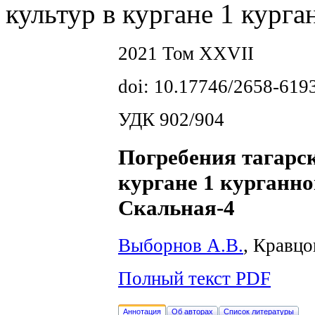
культур в кургане 1 кург
2021 Том XXVII
doi: 10.17746/2658-619
УДК 902/904
Погребения тагарск
кургане 1 курганн
Скальная-4
Выборнов А.В.
, Кравцо
Полный текст PDF
Аннотация
Об авторах
Список литературы