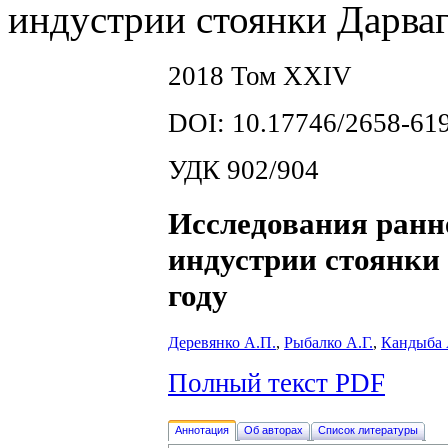
индустрии стоянки Дарваг
2018 Том XXIV
DOI: 10.17746/2658-619
УДК 902/904
Исследования ранн
индустрии стоянки 
году
Деревянко А.П.
,
Рыбалко А.Г.
,
Кандыба 
Полный текст PDF
Аннотация
Об авторах
Список литературы