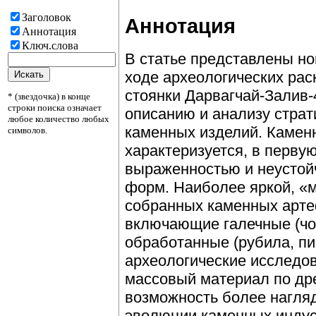
Заголовок
Аннотация
Аннотация
Ключ.слова
В статье представлены но
ходе археологических рас
стоянки Дарвагчай-Залив-
* (звездочка) в конце
строки поиска означает
описанию и анализу страт
любое количество любых
каменных изделий. Камен
символов.
характеризуется, в перву
выраженностью и неустой
форм. Наиболее яркой, «
собранных каменных арте
включающие галечные (чо
обработанные (рубила, п
археологические исследо
массовый материал по дре
возможность более нагля
эволюции каменных индуст