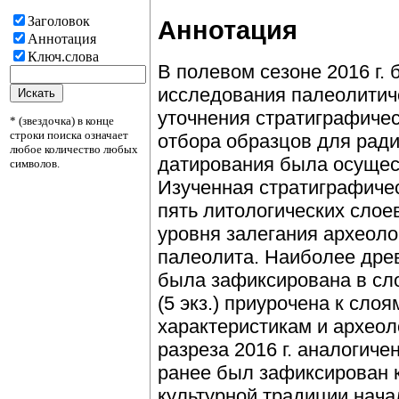
Заголовок
Аннотация
Аннотация
Ключ.слова
В полевом сезоне 2016 г.
исследования палеолитич
уточнения стратиграфичес
* (звездочка) в конце
строки поиска означает
отбора образцов для рад
любое количество любых
датирования была осущест
символов.
Изученная стратиграфиче
пять литологических слое
уровня залегания археоло
палеолита. Наиболее древ
была зафиксирована в сло
(5 экз.) приурочена к сло
характеристикам и археол
разреза 2016 г. аналогичен
ранее был зафиксирован 
культурной традиции нача