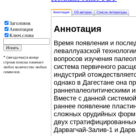
Аннотация
Об авторах
Список литературы
Заголовок
Аннотация
Аннотация
Ключ.слова
Время появления и после
леваллуазской технологии
* (звездочка) в конце
вопросов изучения палеол
строки поиска означает
система первичного расщ
любое количество любых
символов.
индустрий отождествляетс
однако в Дагестане она п
раннепалеолитическими и
Вместе с данной системо
раннее появление пластин
сложных орудийных форм.
двух стратифицированных
Дарвагчай-Залив-1 и Дарв