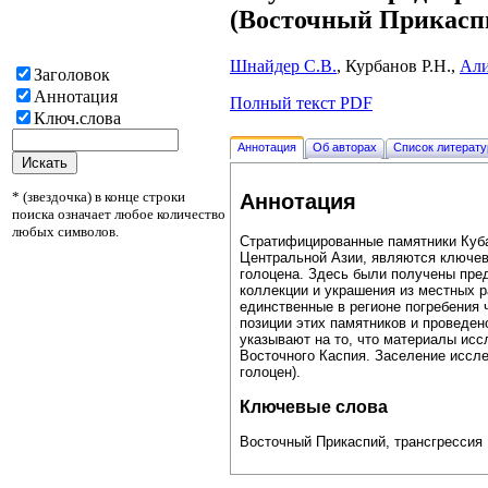
(Восточный Прикасп
Шнайдер С.В.
, Курбанов Р.Н.,
Али
Заголовок
Аннотация
Полный текст PDF
Ключ.слова
Аннотация
Об авторах
Список литерат
* (звездочка) в конце строки
Аннотация
поиска означает любое количество
любых символов.
Стратифицированные памятники Куба
Центральной Азии, являются ключев
голоцена. Здесь были получены пре
коллекции и украшения из местных
единственные в регионе погребения 
позиции этих памятников и проведен
указывают на то, что материалы ис
Восточного Каспия. Заселение иссл
голоцен).
Ключевые слова
Восточный Прикаспий, трансгрессия 