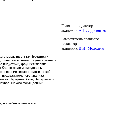
Главный редактор
академик
А.П. Деревянко
Заместитель главного
редактора
академик
В.И. Молодин
ого моря, на стыке Передней и
 финального плейстоцена - раннего
е индустрии, фаунистические
ры Кайлю были исследованы
но описание геоморфологической
ы предварительного анализа
ексах Передней Азии, Западного и
нехвалынского моря (ранний
я, погребение человека