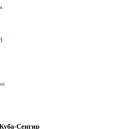
а.
и
н)
 Куба-Сенгир