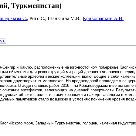
ий, Туркменистан)
шер кызы С.
, Риго С., Шаньгина М.В.,
Кривошапкин А.И.
уры
-Сенгир и Кайлю, расположенные на юго-восточном побережье Каспийск
ыми объектами для реконструкций миграций древнего человека в период
дставительные археологические коллекции, включающие в себя каменны
 раковин двустворчатых моллюсков. На предвходовой площадке у пеще
человека. В ходе полевых работ 2018 г. на Красноводском п-ве выполне
о описание артефактов, залегающих на дневной поверхности. Результат
следуемых объектов являются асинхронными и находят аналогии в компл
едуемых памятников стало возможно в условиях понижения уровня позд
Каспийского моря, Западный Туркменистан, голоцен, каменная индустри