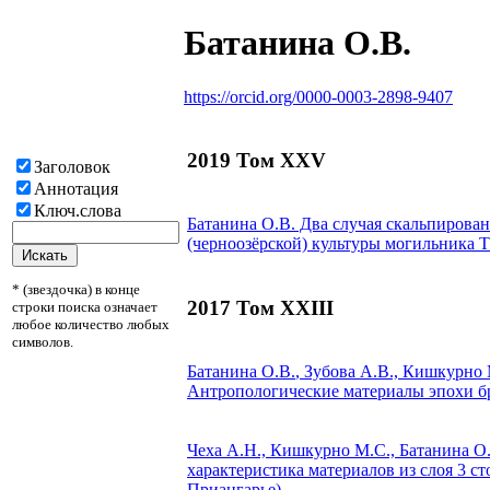
Батанина О.В.
https://orcid.org/0000-0003-2898-9407
2019 Том XXV
Заголовок
Аннотация
Ключ.слова
Батанина О.В.
Два случая скальпирован
(черноозёрской) культуры могильника Т
* (звездочка) в конце
2017 Том XXIII
строки поиска означает
любое количество любых
символов.
Батанина О.В.
, Зубова А.В., Кишкурно 
Антропологические материалы эпохи бр
Чеха А.Н., Кишкурно М.С.,
Батанина О
характеристика материалов из слоя 3 с
Приангарье)