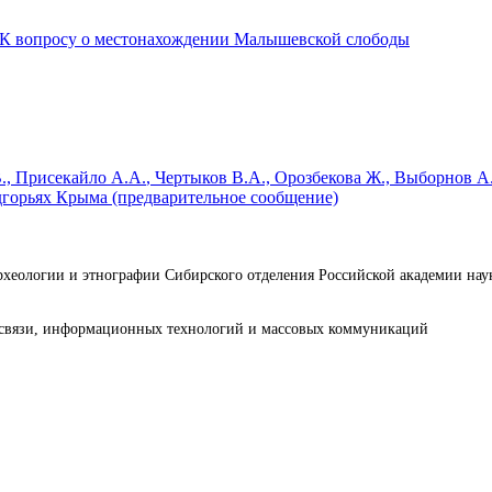
К вопросу о местонахождении Малышевской слободы
.,
Присекайло А.А.
, Чертыков В.А., Орозбекова Ж., Выборнов А
дгорьях Крыма (предварительное сообщение)
археологии и этнографии Сибирского отделения Российской академии н
е связи, информационных технологий и массовых коммуникаций