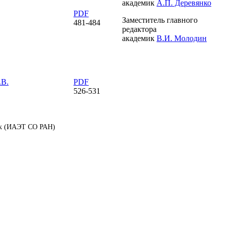
академик
А.П. Деревянко
PDF
Заместитель главного
481-484
редактора
академик
В.И. Молодин
.В.
PDF
526-531
аук (ИАЭТ СО РАН)