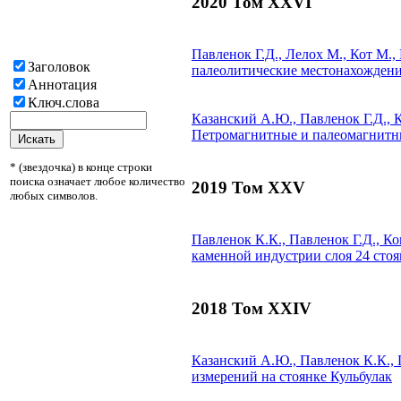
2020 Том XXVI
Павленок Г.Д., Лелох М., Кот М.,
Заголовок
палеолитические местонахождени
Аннотация
Ключ.слова
Казанский А.Ю., Павленок Г.Д., 
Петромагнитные и палеомагнитны
* (звездочка) в конце строки
поиска означает любое количество
2019 Том XXV
любых символов.
Павленок К.К., Павленок Г.Д., Ко
каменной индустрии слоя 24 стоя
2018 Том XXIV
Казанский А.Ю., Павленок К.К., 
измерений на стоянке Кульбулак