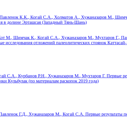
 Павленок К.К., Когай С.А., Холматов А.,
Хужаназаров М.
, Шимч
я в долине Эрташсая (Западный Тянь-Шань)
Кот М., Шимчак К., Когай С.А.,
Хужаназаров М.
, Мухтаров Г., П
е исследования отложений палеолитических стоянок Каттасай-1
гай С.А., Курбанов Р.Н.,
Хужаназаров М.
, Мухтаров Г.
Первые ре
нки Кульбулак (по материалам раскопок 2019 года)
Павленок Г.Д.,
Хужаназаров М.
, Когай С.А.
Первые результаты 