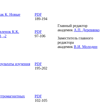
ак К.
Новые
PDF
189-194
Главный редактор
академик
А.П. Деревянко
авленок К.К.
PDF
, -2
97-106
Заместитель главного
редактора
академик
В.И. Молодин
зультаты изучения
PDF
195-202
петромагнитных
PDF
102-105