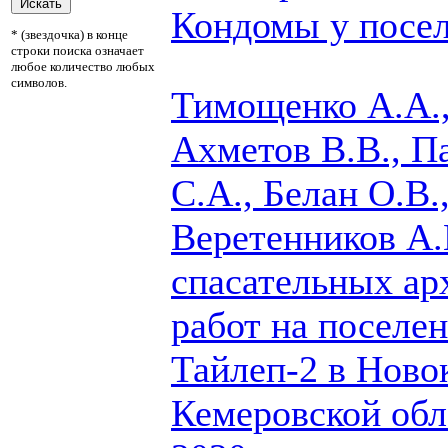
Кондомы у посел
* (звездочка) в конце
строки поиска означает
любое количество любых
символов.
Тимощенко А.А.,
Ахметов В.В., Па
С.А., Белан О.В.
Веретенников А.
спасательных ар
работ на поселе
Тайлеп-2 в Ново
Кемеровской обла