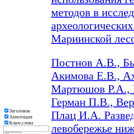
методов в иссле
археологических
Мариинской лес
Постнов А.В., Б
Акимова Е.В., А
Мартюшов Р.А., 
Герман П.В.,
Вер
Заголовок
Плац И.А.
Разве
Аннотация
Ключ.слова
левобережье ниж