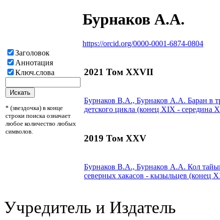
Бурнаков А.А.
https://orcid.org/0000-0001-6874-0804
Заголовок
Аннотация
2021 Том XXVII
Ключ.слова
Бурнаков В.А.,
Бурнаков А.А.
Баран в т
* (звездочка) в конце
детского цикла (конец XIX - середина X
строки поиска означает
любое количество любых
символов.
2019 Том XXV
Бурнаков В.А.,
Бурнаков А.А.
Кол тайыг
северных хакасов - кызыльцев (конец X
Учредитель и Издатель