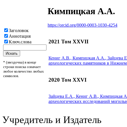
Кимпицкая А.А.
https://orcid.org/0000-0003-1030-4254
Заголовок
Аннотация
2021 Том XXVII
Ключ.слова
Кениг А.В.,
Кимпицкая А.А.
, Зайцева Е
* (звездочка) в конце
археологических памятников в Нижнем 
строки поиска означает
любое количество любых
символов.
2020 Том XXVI
Зайцева Е.А., Кениг А.В.,
Кимпицкая А
археологических исследований могиль
Учредитель и Издатель