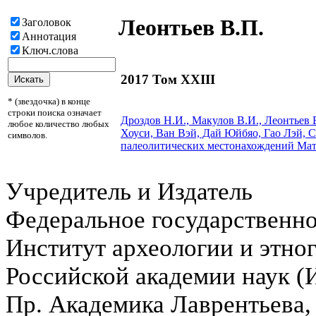
Леонтьев В.П.
Заголовок
Аннотация
Ключ.слова
2017 Том XXIII
* (звездочка) в конце
строки поиска означает
Дроздов Н.И., Макулов В.И.,
Леонтьев 
любое количество любых
Хоуси, Ван Вэй, Дай Юйбяо, Гао Лэй,
символов.
палеолитических местонахождений Мат
Учредитель и Издатель
Федеральное государственн
Институт археологии и этно
Российской академии наук 
Пр. Академика Лаврентьева,