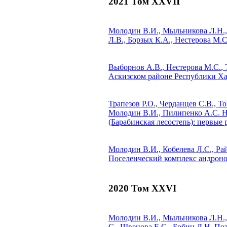
2021 Том XXVII
Молодин В.И., Мыльникова Л.Н., 
Л.В., Борзых К.А.,
Нестерова М.С
Выборнов А.В.,
Нестерова М.С.
,
Аскизском районе Республики Ха
Трапезов P.O., Черданцев С.В., 
Молодин В.И., Пилипенко A.C.
Н
(Барабинская лесостепь): первые 
Молодин В.И., Кобелева Л.С., Ра
Поселенческий комплекс андронов
2020 Том XXVI
Молодин В.И., Мыльникова Л.Н., 
С., Швецова Е.С., Бобин Д.Н.
Поз