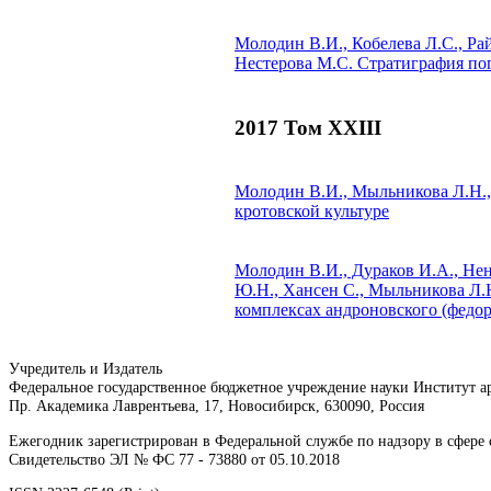
Молодин В.И., Кобелева Л.С., Ра
Нестерова М.С.
Стратиграфия пог
2017 Том XXIII
Молодин В.И., Мыльникова Л.Н.
кротовской культуре
Молодин В.И., Дураков И.А., Нен
Ю.Н., Хансен С., Мыльникова Л.Н
комплексах андроновского (федор
Учредитель и Издатель
Федеральное государственное бюджетное учреждение науки Институт 
Пр. Академика Лаврентьева, 17, Новосибирск, 630090, Россия
Ежегодник зарегистрирован в Федеральной службе по надзору в сфер
Свидетельство ЭЛ № ФС 77 - 73880 от 05.10.2018