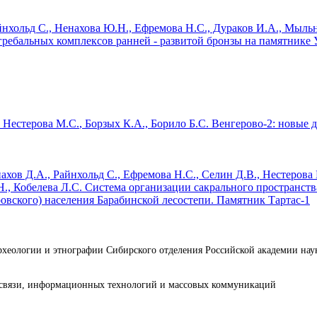
йнхольд С., Ненахова Ю.Н., Ефремова Н.С., Дураков И.А., Мыльн
ребальных комплексов ранней - развитой бронзы на памятнике У
,
Нестерова М.С.
, Борзых К.А., Борило Б.С.
Венгерово-2: новые 
ахов Д.А., Райнхольд С., Ефремова Н.С., Селин Д.В.,
Нестерова
., Кобелева Л.С.
Система организации сакрального пространств
овского) населения Барабинской лесостепи. Памятник Тартас-1
археологии и этнографии Сибирского отделения Российской академии н
е связи, информационных технологий и массовых коммуникаций