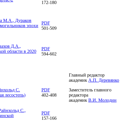
172-180
ва М.А., Дураков
PDF
могильников эпохи
501-509
нахов Д.А.,
PDF
ой области в 2020
594-602
Главный редактор
академик
А.П. Деревянко
йнхольд С.
PDF
Заместитель главного
я лесостепь)
402-408
редактора
академик
В.И. Молодин
Райнхольд С.,
PDF
бинской
157-166