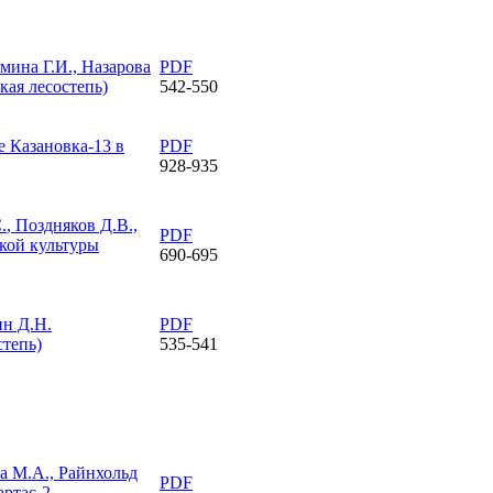
мина Г.И., Назарова
PDF
кая лесостепь)
542-550
 Казановка-13 в
PDF
928-935
.
, Поздняков Д.В.,
PDF
кой культуры
690-695
ин Д.Н.
PDF
степь)
535-541
а М.А., Райнхольд
PDF
ртас-2