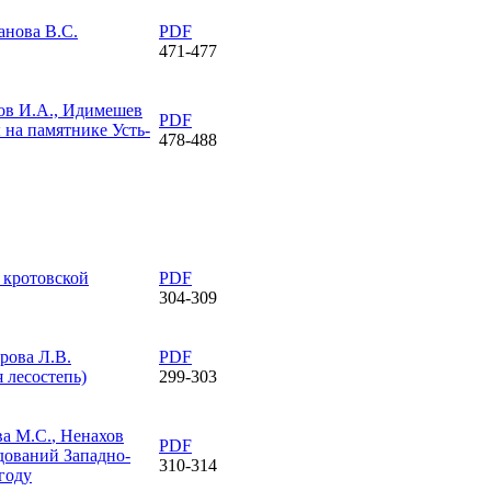
анова В.С.
PDF
471-477
ков И.А., Идимешев
PDF
 на памятнике Усть-
478-488
кротовской
PDF
304-309
арова Л.В.
PDF
 лесостепь)
299-303
ва М.С.
, Ненахов
PDF
дований Западно-
310-314
году