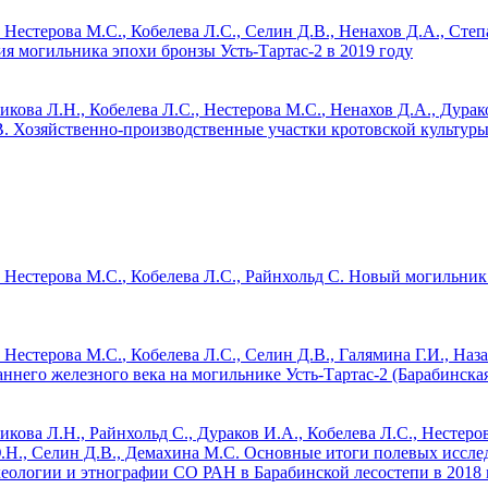
,
Нестерова М.С.
, Кобелева Л.С., Селин Д.В., Ненахов Д.А., Степ
я могильника эпохи бронзы Усть-Тартас-2 в 2019 году
кова Л.Н., Кобелева Л.С.,
Нестерова М.С.
, Ненахов Д.А., Дура
В.
Хозяйственно-производственные участки кротовской культуры
,
Нестерова М.С.
, Кобелева Л.С., Райнхольд С.
Новый могильник 
,
Нестерова М.С.
, Кобелева Л.С., Селин Д.В., Галямина Г.И., Наз
него железного века на могильнике Усть-Тартас-2 (Барабинская
кова Л.Н., Райнхольд С., Дураков И.А., Кобелева Л.С.,
Нестеро
.Н., Селин Д.В., Демахина М.С.
Основные итоги полевых иссле
хеологии и этнографии СО РАН в Барабинской лесостепи в 2018 