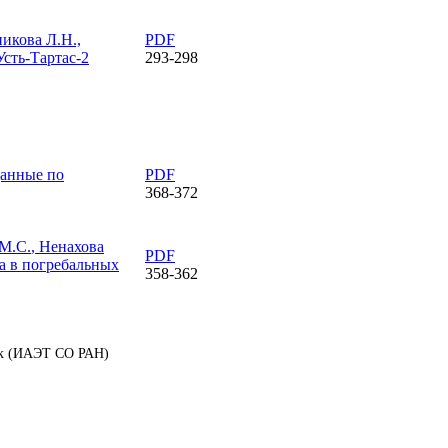
икова Л.Н.,
PDF
сть-Тартас-2
293-298
данные по
PDF
368-372
 М.С.
, Ненахова
PDF
а в погребальных
358-362
аук (ИАЭТ СО РАН)