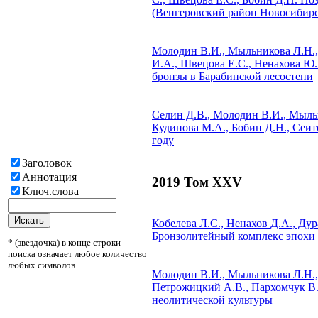
(Венгеровский район Новосибирс
Молодин В.И., Мыльникова Л.Н.,
И.А., Швецова Е.С., Ненахова Ю.
бронзы в Барабинской лесостепи
Селин Д.В., Молодин В.И., Мыльн
Кудинова М.А., Бобин Д.Н., Сеит
году
Заголовок
Аннотация
2019 Том XXV
Ключ.слова
Кобелева Л.С., Ненахов Д.А., Ду
Бронзолитейный комплекс эпохи р
* (звездочка) в конце строки
поиска означает любое количество
любых символов.
Молодин В.И., Мыльникова Л.Н.
Петрожицкий А.В., Пархомчук В.В
неолитической культуры