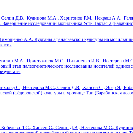
Селин Д.В., Кудинова М.А., Харитонов Р.М., Некраш А.А., Галя
.
Завершение исследований могильника Усть-Тартас-2 (Барабинс
 Тимощенко А.А.
Курганы афанасьевской культуры на могильнике
касия
Томилин М.А., Пристяжнюк М.С., Пилипенко И.В.,
Нестерова М.С
овый этап палеогенетического исследования носителей одиновс
результаты
йнхольд С.,
Нестерова М.С.
, Селин Д.В., Хансен С., Эгер Я., Боб
ской (фёдоровской) культуры в урочище Таи (Барабинская лесо
Кобелева Л.С., Хансен С., Селин Д.В.,
Нестерова М.С.
, Кудинов
дненеолитический погребальный комплекс на памятнике усть-Та