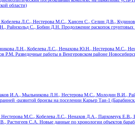
кой области)
 Кобелева Л.С.,
Нестерова М.С.
, Хансен С., Селин Д.В., Кудино
Н., Райнхольд С., Бобин Д.Н.
Продолжение раскопок грунтовых 
икова Л.Н., Кобелева Л.С., Ненахова Ю.Н.,
Нестерова М.С.
, Не
ов P.M.
Разведочные работы в Венгеровском районе Новосибирск
раков И.А., Мыльникова Л.Н.,
Нестерова М.С.
, Молодин В.И., Ра
анней -развитой бронзы на поселении Карьер Таи-1 (Барабинска
,
Нестерова М.С.
, Кобелева Л.С., Ненахов Д.А., Пархомчук Е.В., 
., Растигеев С.А.
Новые данные по хронологии объектов бара