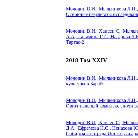
Молодин В.И., Мыльникова Л.Н.
Основные результаты исследовани
Молодин В.И., Хансен С., Мыльни
А.А., Галямина Г.И., Назарова Л.
Тартас-2
2018 Том XXIV
Молодин В.И., Мыльникова Л.Н.
культуры в Барабе
Молодин В.И., Мыльникова Л.Н.
Оригинальный комплекс эпохи ран
Молодин В.И., Хансен С., Мыльни
Д.А., Ефремова Н.С., Ненахова Ю
Сибирского отряда Института ар