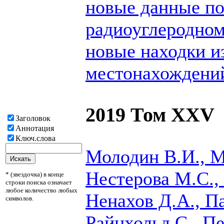
новые данные п
радиоуглеродном
новые находки и
местонахождений
2019 Том XXV
Заголовок
Аннотация
Ключ.слова
Молодин В.И., М
Нестерова М.С., 
* (звездочка) в конце
строки поиска означает
любое количество любых
Ненахов Д.А., П
символов.
Райнхольд С., П