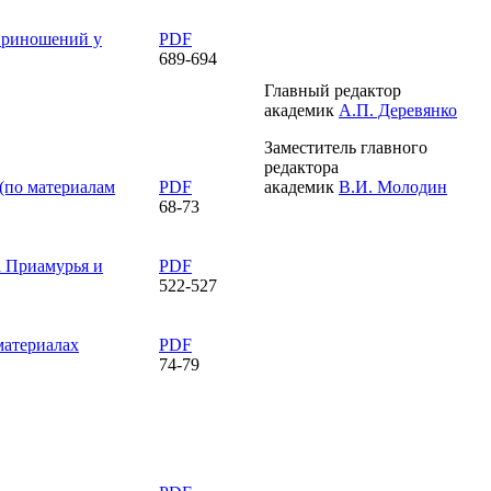
приношений у
PDF
689-694
Главный редактор
академик
А.П. Деревянко
Заместитель главного
редактора
 (по материалам
PDF
академик
В.И. Молодин
68-73
а Приамурья и
PDF
522-527
материалах
PDF
74-79