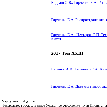
Кардаш О.В.,
Гирченко Е.А.
Гонча
Гирченко Е.А.
Распространение зе
Гирченко Е.А.
, Нестеров С.П.
Тех
Китая
2017 Том XXIII
Варенов А.В.,
Гирченко Е.А.
Брон
Гирченко Е.А.
Древняя гидрографи
Учредитель и Издатель
Федеральное государственное бюджетное учреждение науки Институт 