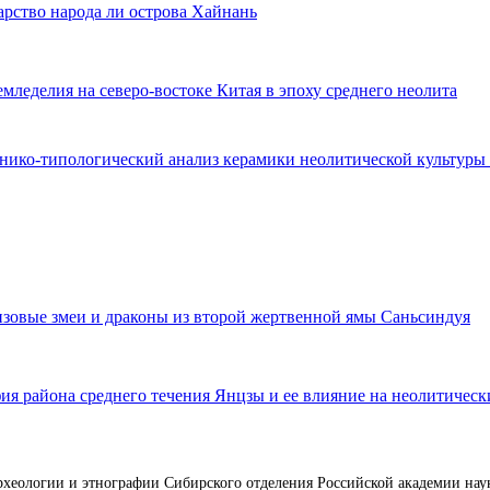
рство народа ли острова Хайнань
мледелия на северо-востоке Китая в эпоху среднего неолита
нико-типологический анализ керамики неолитической культуры
зовые змеи и драконы из второй жертвенной ямы Саньсиндуя
я района среднего течения Янцзы и ее влияние на неолитическ
археологии и этнографии Сибирского отделения Российской академии н