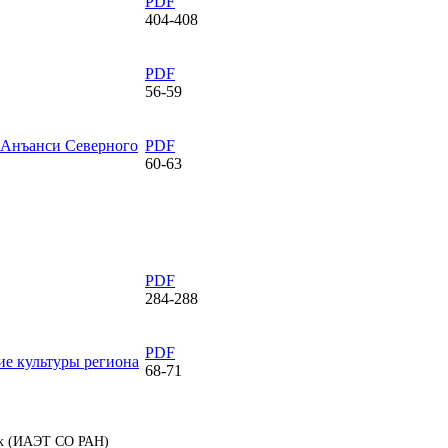
PDF
404-408
PDF
56-59
 Анъанси Северного
PDF
60-63
PDF
284-288
PDF
ие культуры региона
68-71
аук (ИАЭТ СО РАН)