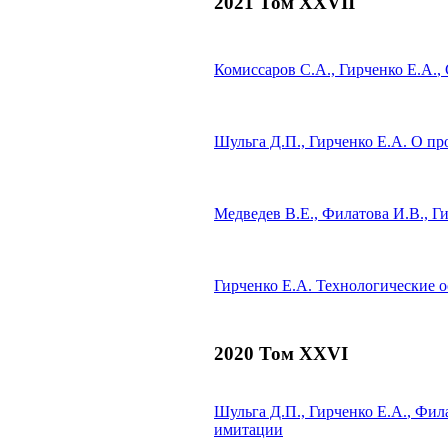
2021 Том XXVII
Комиссаров С.А.,
Гирченко Е.А.
,
Шульга Д.П.,
Гирченко Е.А.
О про
Медведев В.Е., Филатова И.В.,
Ги
Гирченко Е.А.
Технологические о
2020 Том XXVI
Шульга Д.П.,
Гирченко Е.А.
, Фил
имитации