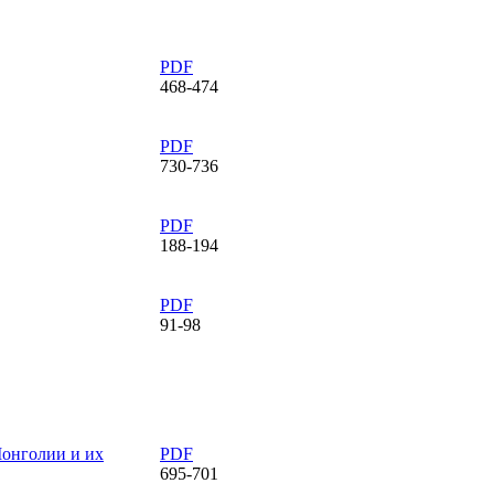
PDF
468-474
PDF
730-736
PDF
188-194
PDF
91-98
онголии и их
PDF
695-701