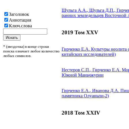
Шульга А.А., Шульга Д.П.,
Гирче
Заголовок
ранних земледельцев Восточной 
Аннотация
Ключ.слова
2019 Том XXV
* (звездочка) в конце строки
Гирченко Е.А.
Культуры неолита с
поиска означает любое количество
китайских исследователей)
любых символов.
Нестеров С.П.,
Гирченко Е.А.
Мор
Южной Маньчжурии
Гирченко Е.А.
, Иванова Д.А.
Пище
памятника Олуаньпи-2)
2018 Том XXIV