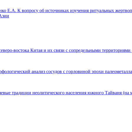
нко Е.А.
К вопросу об источниках изучения ритуальных жертво
Азии
еверо-востока Китая и их связи с сопредельными территориями
фологический анализ сосудов с горловиной эпохи палеометалл
вые традиции неолитического населения южного Тайваня (на 