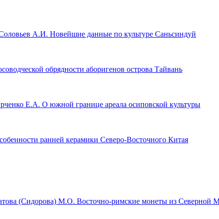
 Соловьев А.И.
Новейшие данные по культуре Саньсиндуй
соводческой обрядности аборигенов острова Тайвань
рченко Е.А.
О южной границе ареала осиповской культуры
собенности ранней керамики Северо-Восточного Китая
атова (Сидорова) М.О.
Восточно-римские монеты из Северной М